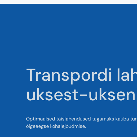
Transpordi l
uksest-uksen
Optimaalsed täislahendused tagamaks kauba turv
õigeaegse kohalejõudmise.