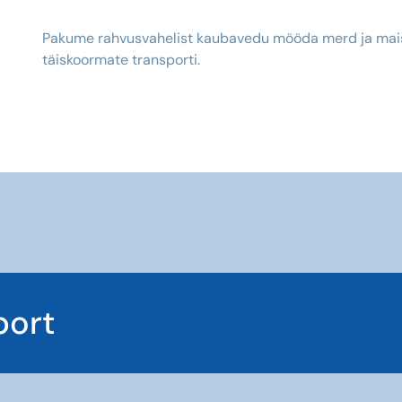
Pakume rahvusvahelist kaubavedu mööda merd ja mais
täiskoormate transporti.
port
port