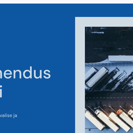
ahendus
i
alise ja