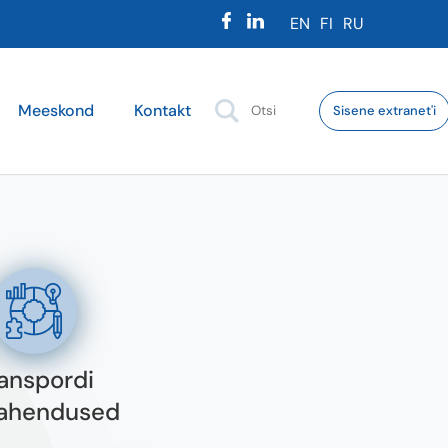
EN
FI
RU
Meeskond
Kontakt
Sisene extranet'i
anspordi
lahendused