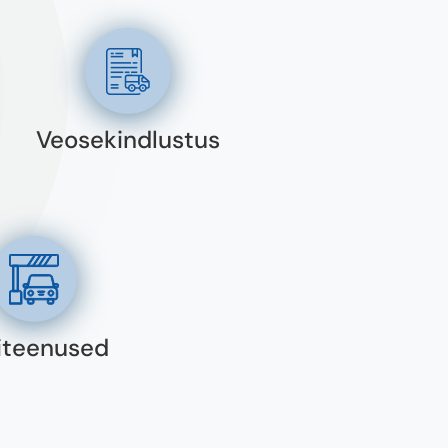
Veosekindlustus
liteenused