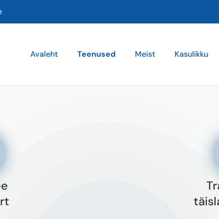
e
Avaleht
Teenused
Meist
Kasulikku
ee
Tr
rt
täis