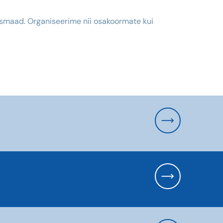
maad. Organiseerime nii osakoormate kui
Saksamaa