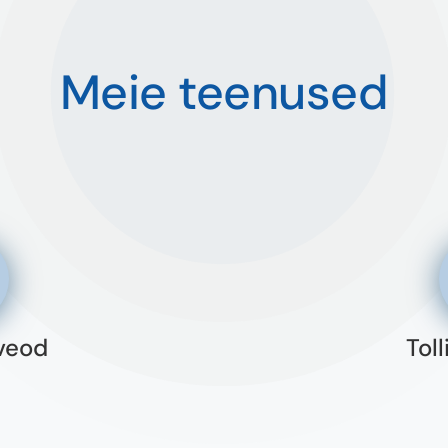
Meie teenused
veod
Tol