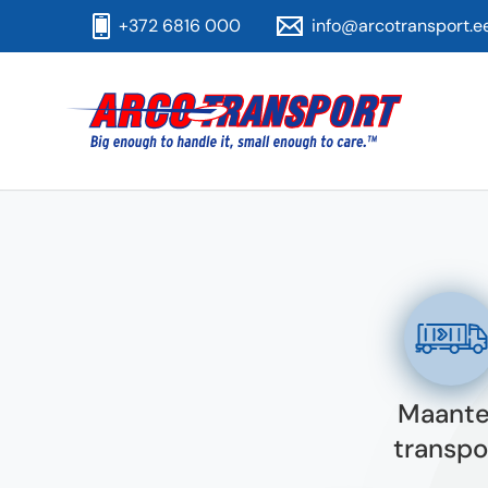
+372 6816 000
info@arcotransport.e
Maant
transpo